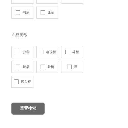
书房
儿童
产品类型
沙发
电视柜
斗柜
餐桌
餐椅
床
床头柜
重置搜索