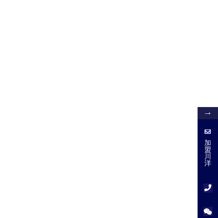
加
盟
加
盟
川
川
洋
洋
服
务