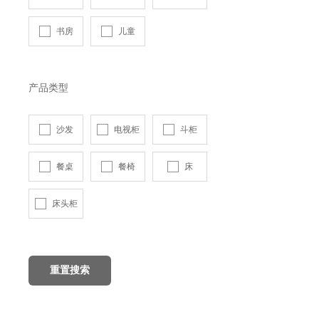
书房
儿童
产品类型
沙发
电视柜
斗柜
餐桌
餐椅
床
床头柜
重置搜索