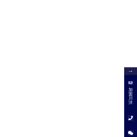
加
盟
加
盟
川
川
洋
洋
服
务