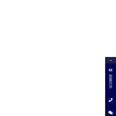
加
盟
加
盟
川
川
洋
洋
服
务