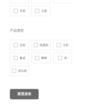
书房
儿童
产品类型
沙发
电视柜
斗柜
餐桌
餐椅
床
床头柜
重置搜索