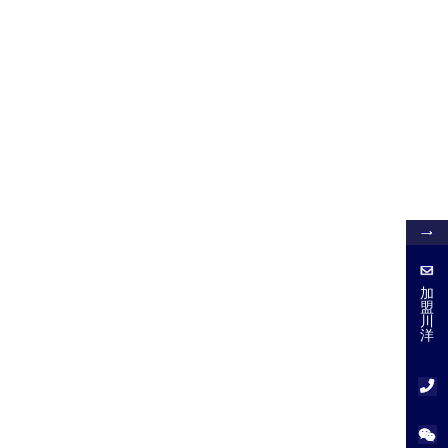
加
盟
加
盟
川
川
洋
洋
服
务