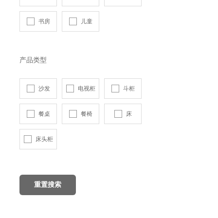
书房
儿童
产品类型
沙发
电视柜
斗柜
餐桌
餐椅
床
床头柜
重置搜索