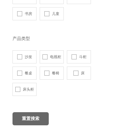
书房
儿童
产品类型
沙发
电视柜
斗柜
餐桌
餐椅
床
床头柜
重置搜索