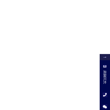
加
盟
加
盟
川
川
洋
洋
服
务