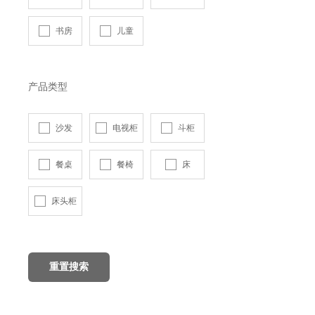
书房
儿童
产品类型
沙发
电视柜
斗柜
餐桌
餐椅
床
床头柜
重置搜索