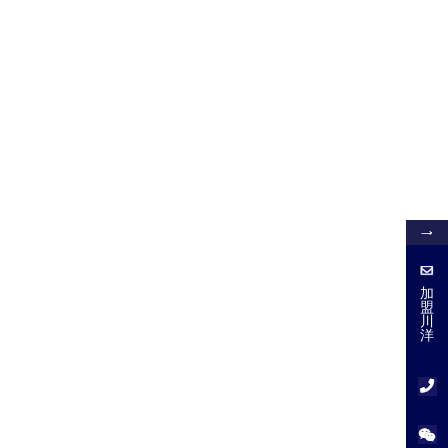
加
盟
加
盟
川
川
洋
洋
服
务